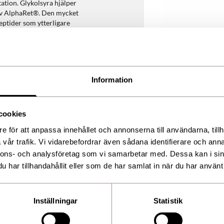
tation. Glykolsyra hjälper
 av AlphaRet®. Den mycket
eptider som ytterligare
kyddar mot fria radikaler.
lans. Med regelbunden
fter cirka fyra veckor
Information
cookies
e för att anpassa innehållet och annonserna till användarna, tillh
vår trafik. Vi vidarebefordrar även sådana identifierare och anna
nnons- och analysföretag som vi samarbetar med. Dessa kan i sin
har tillhandahållit eller som de har samlat in när du har använt 
å länge lagret räcker.
ycol, Cyclopentasiloxane,
n, Glycol Palmitate, Butylene
mitoyl Tripeptide-1, Palmitoyl
Inställningar
Statistik
bolol, Tocopheryl Acetate,
rrhetinic Acid, Sodium PCA,
c Acid, Cholesterol, Linolenic