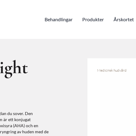
Behandlingar
Produkter
Årskortet
ight
Medicinsk hudvård
dan du sover. Den
m är ett konjugat
oxisyra (AHA) och en
föryngring av huden med de