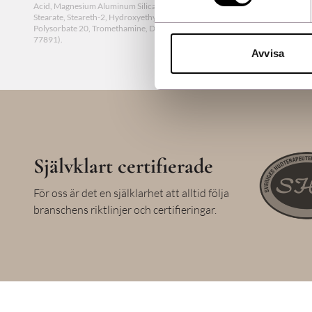
Acid, Magnesium Aluminum Silicate, Dimethyl Isosorbide, Dimethicone, Glyc
Stearate, Steareth-2, Hydroxyethylcellulose, Acacia Senegal Gum, Xanthan G
Polysorbate 20, Tromethamine, Disodium EDTA, Ethylhexylglycerin, Phenoxy
77891).
Avvisa
Självklart certifierade
För oss är det en själklarhet att alltid följa
branschens riktlinjer och certifieringar.