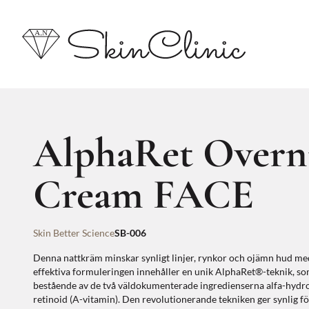
AlphaRet Overn
Cream FACE
Skin Better Science
SB-006
Denna nattkräm minskar synligt linjer, rynkor och ojämn hud me
effektiva formuleringen innehåller en unik AlphaRet®-teknik, so
bestående av de två väldokumenterade ingredienserna alfa-hydr
retinoid (A-vitamin). Den revolutionerande tekniken ger synlig 