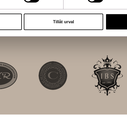
eryl Stearate, PEG-100
um, Hydrated Silica, Carbomer,
ethanol, Titanium Dioxide (CI
Tillåt urval