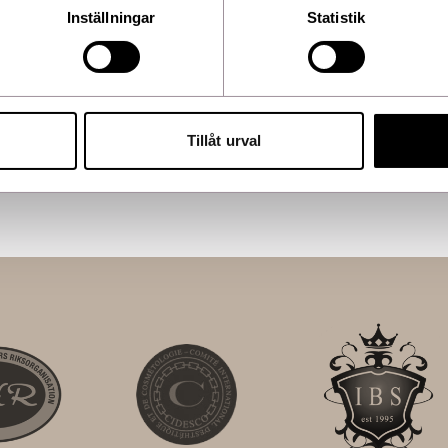
 Extract, Curcuma Longa
Inställningar
Statistik
a Fruit Extract,
ca (Coffee) Leaf Cell Extract,
 Plankton Extract,
ramide NP, Ceramide AP,
copherol, Tocopheryl Acetate,
 Methyl Gluceth-20, Glycerin,
ithin, Sodium Lauroyl
-3, Ceteth-20 Phosphate,
Tillåt urval
rityl Tetra-di-t-butyl
lymer, Dextran, Ricinoleth-
noxyethanol.