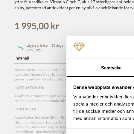
yttre fria radikaler. Vitamin C och E, plus 17 ytterligare antioxi
en ny, patenterad antioxidant ger en ny nivå av heltäckande försv
1 995,00 kr
Lägsta pris inom 30 dagar sedan ändring
1 995,00 kr
Innehåll
Samtycke
Superpotent antioxidantserum som hjälper till att skydda huden mot effekterna
radikaler. Vitamin C och E, plus 17 ytterligare antioxidanter i kombination me
ger en ny nivå av heltäckande försvar.
Denna webbplats använder 
INSTRUKTIONER:
Applicera serumet morgon och kväll på ansikte, hals och dekolletage, under d
Vi använder enhetsidentifierar
rekommenderar att använda solskydd på dagtid.
sociala medier och analysera 
INNEHÅLLER:
till de sociala medier och a
Aqua/Water, Butylene Glycol, Propanediol, Ethylhexyl Olivate, Cetearyl Alco
med annan information som du 
Niacinamide, Lauryl Lactate, Dimethyl Isosorbide, Pyrroloquinoline Quinone 
Sodium Hyaluronate, Glycyrrhiza Glabra (Licorice) Root Extract, Tetrahexyld
Benzylidene Dimethoxydimethylindanone, Arabidopsis Thaliana Extract, Carn
Samtyckesval