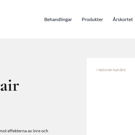
Behandlingar
Produkter
Årskortet
Medicinsk hudvård
air
mot effekterna av inre och