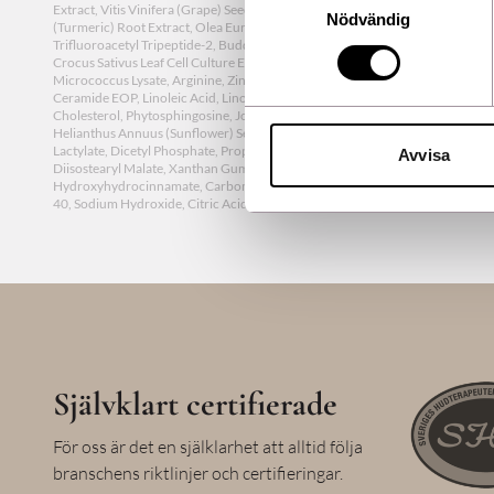
Extract, Vitis Vinifera (Grape) Seed Extract, Theobroma Cacao (Cocoa) Seed
Nödvändig
(Turmeric) Root Extract, Olea Europaea (Olive) Fruit Extract, Euterpe Olerace
Trifluoroacetyl Tripeptide-2, Buddleja Officinalis Flower Extract, Coffea Arabi
Crocus Sativus Leaf Cell Culture Extract, Superoxide Dismutase, Ubiquinone,
Micrococcus Lysate, Arginine, Zingiber Officinale (Ginger) Root Extract, Ce
Ceramide EOP, Linoleic Acid, Linolenic Acid, Sea Whip Extract, Bisabolol, To
Cholesterol, Phytosphingosine, Jojoba Esters, Sodium PCA, Pentylene Glycol,
Helianthus Annuus (Sunflower) Seed Wax, Acacia Decurrens Flower Wax, Lec
Lactylate, Dicetyl Phosphate, Propanediol Dicaprylate/Caprate, Polyglycerin
Avvisa
Diisostearyl Malate, Xanthan Gum, Steareth-2, Acacia Senegal Gum, Pentaeryth
Hydroxyhydrocinnamate, Carbomer, Acrylates/C10-30 Alkyl Acrylate Crosspo
40, Sodium Hydroxide, Citric Acid, Sodium Phytate, Ethylhexylglycerin, Phe
Självklart certifierade
För oss är det en själklarhet att alltid följa
branschens riktlinjer och certifieringar.