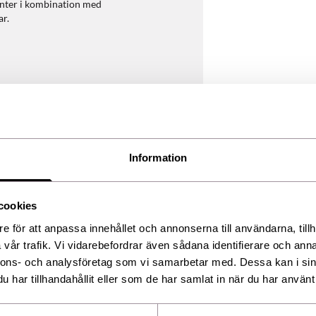
danter i kombination med
ar.
Information
 av inre och yttre fria
d en ny, patenterad antioxidant
cookies
ag och nattcreme. Vi
e för att anpassa innehållet och annonserna till användarna, tillh
vår trafik. Vi vidarebefordrar även sådana identifierare och anna
nnons- och analysföretag som vi samarbetar med. Dessa kan i sin
hol, Chlorogenic Acids,
har tillhandahållit eller som de har samlat in när du har använt 
Allyl Ester, Hydrolyzed
ecyl Ascorbate, Ergothioneine,
osine, Camellia Sinensis Leaf