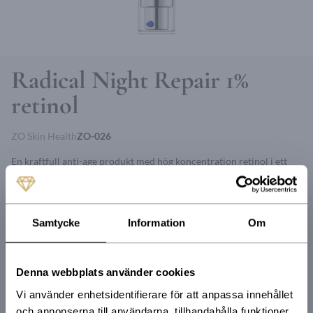
Radical Night Repair 1%
retinol
ZO Skin Health
ZO-026
En kraftfull anti-age produkt med hög koncentration retinol i ett
patenterat leveranssystem. Bidrar till att reducera fina linjer och
rynkor, förbättra hudstrukturen och jämna ut hudtonen. Ger en
slätare, friskare hud med mer lyster. 60 ml/2 fl. oz.
Samtycke
Information
Om
*Kan orsaka reaktion som rodnad och torrhet. Det rekommenderas
att du kontaktar din klinik för att anpassa användningen och
Denna webbplats använder cookies
tidpunkten för uppstart på grund av solkänslighet.
Vi använder enhetsidentifierare för att anpassa innehållet
och annonserna till användarna, tillhandahålla funktioner