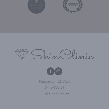
Kungsgatan 12, Växjö
0470-303 34
info@anskinclinic.se