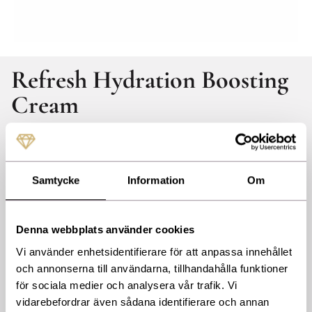
Refresh Hydration Boosting
Cream
Skin Better Science
SB-010
Lätt återfuktande creme som ger en hälsosam hudbarriär.
Innehåller niacinamide som förbättrar fukten och lystern i huden.
Samtycke
Information
Om
Hud-identiska ceramider som förbättrar hudens barriär, elasticitet
& återfuktning. Carbohydrate complex förbättrar hudens mjukhet,
smidighet & minskar torra fläckar och klåda. Hjälper till att behålla
Denna webbplats använder cookies
fukten i huden. Skin lipid emollient complex hjälper till att
förbättra barriärfunktion, förstärker ceramid effekten och hjälper
Vi använder enhetsidentifierare för att anpassa innehållet
till att bibehålla en långsiktig återfuktning.
och annonserna till användarna, tillhandahålla funktioner
Applicera en liten mängd på rengjort ansikte, hals och dekolletage.
för sociala medier och analysera vår trafik. Vi
Vi rekommenderar att använda solskydd på dagtid.
vidarebefordrar även sådana identifierare och annan