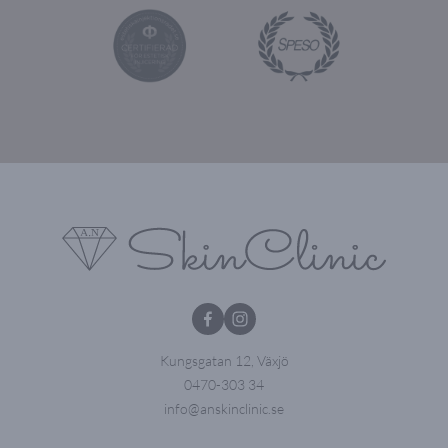
Kungsgatan 12, Växjö
0470-303 34
info@anskinclinic.se