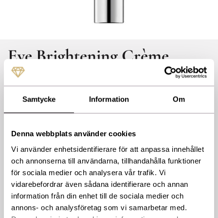
Eye Brightening Crème
ZO Skin Health
ZO-029
Repair Crème Denna avancerade anti-age formula med retinol och
Samtycke
Information
Om
ZPRO™-complex, arbetar målinriktat för att reducera linjer, mörka
ringar och svullnad runt ögonen. Nettovikt 15 g/0,5 oz.
Denna webbplats använder cookies
1 525,00 kr
Vi använder enhetsidentifierare för att anpassa innehållet
och annonserna till användarna, tillhandahålla funktioner
för sociala medier och analysera vår trafik. Vi
Lägsta pris inom 30 dagar sedan ändring
1 395,00 kr
vidarebefordrar även sådana identifierare och annan
information från din enhet till de sociala medier och
Innehåll
annons- och analysföretag som vi samarbetar med.
Water (Aqua), Butyrospermum Parkii (Shea) Butter, Butylene Glycol, Cetyl