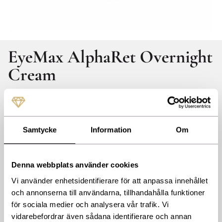
EyeMax AlphaRet Overnight
Cream
Skin Better Science
SB-015
En Nyhet från Skinbetter Science.
Samtycke
Information
Om
EyeMax AlphaRet® Overnight Cream stärker upp det känsliga
området kring ögonen. Denna ögonkräm för natten kombinerar
den patenterade retinoiden AlphaRet med maximal krämig
återfuktning. Resultatet blir att huden känns smidigare med
Denna webbplats använder cookies
förbättrad motståndskraft och minskad synlighet av fina linjer och
Vi använder enhetsidentifierare för att anpassa innehållet
rynkor runt ögonen.
och annonserna till användarna, tillhandahålla funktioner
Applicera en liten mängd runt ögonområdet på kvällen.
för sociala medier och analysera vår trafik. Vi
vidarebefordrar även sådana identifierare och annan