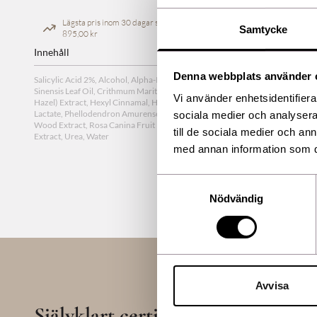
Lägsta pris inom 30 dagar sedan ändring
Samtycke
895,00 kr
Innehåll
Denna webbplats använder 
Salicylic Acid 2%, Alcohol, Alpha-Isomethyl Ionone, Artemisia Vulgaris Extrac
Sinensis Leaf Oil, Crithmum Maritimum Extract, Fragrance, Glycolic Acid, H
Vi använder enhetsidentifierar
Hazel) Extract, Hexyl Cinnamal, Hordeum Vulgare Seed Extract, Limonene, Li
Lactate, Phellodendron Amurense Bark Extract, Plantago Lanceolata Leaf Ext
sociala medier och analysera 
Wood Extract, Rosa Canina Fruit Extract, SD-Alcohol 40-B, Sodium Hydroxid
till de sociala medier och a
Extract, Urea, Water
med annan information som du 
Samtyckesval
Nödvändig
Avvisa
Självklart certifierade