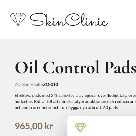
Oil Control Pad
ZO Skin Health
ZO-010
Effektiva pads med 2 % salicylsyra avlägsnar överflödigt talg, or
hudceller. Bidrar till att minska talgproduktionen och reducerar s
behandla orenheter och förebygga nya utbrott. 60 pads
965,00 kr