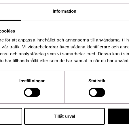
Information
cookies
t, Butylene Glycol, Camellia
amamelis Virginiana (Witch
e för att anpassa innehållet och annonserna till användarna, tillh
nalool, Mandelic Acid, Menthyl
ract, Pterocarpus Soyauxii
vår trafik. Vi vidarebefordrar även sådana identifierare och anna
e, Spiraea Ulmaria Leaf
nnons- och analysföretag som vi samarbetar med. Dessa kan i sin
har tillhandahållit eller som de har samlat in när du har använt 
Inställningar
Statistik
Tillåt urval