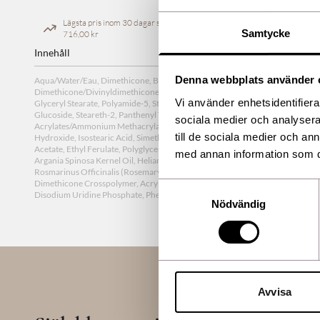
Lägsta pris inom 30 dagar sedan ändring
Samtycke
716,00 kr
Innehåll
Denna webbplats använder 
Aqua/Water/Eau, Dimethicone, Butyloctyl Salicylate, Styrene/Acrylates Copo
Dimethicone/Divinyldimethicone/Silsesquioxane Crosspolymer, PEG-100 Stea
Vi använder enhetsidentifierar
Glyceryl Stearate, Polyamide-5, Steareth-21, Cetearyl Alcohol, Caprylyl Glyco
Glucoside, Steareth-2, Panthenyl Triacetate, Polymethyl Methacrylate, Ethyl L
sociala medier och analysera 
Acrylates/Ammonium Methacrylate Copolymer, Hexylene Glycol, Glycerin, O
till de sociala medier och a
Hydroxide, Isostearic Acid, Simethicone, Melanin, C12-15 Alkyl Benzoate, 
Acetate, Ethyl Ferulate, Polyglyceryl-5 Trioleate, Boron Nitride, Tetrahexyld
med annan information som du 
Argania Spinosa Kernel Oil, Helianthus Annuus (Sunflower) Seed Oil, Petasite
Rosmarinus Officinalis (Rosemary) Leaf Extract, Beta-Glucan, Fragrance (Pa
Dimethicone Crosspolymer, Acrylates Crosspolymer-4, Disodium EDTA, Ascorb
Samtyckesval
Disodium Uridine Phosphate, Phenoxyethanol, Titanium Dioxide, Iron Oxide
Nödvändig
Avvisa