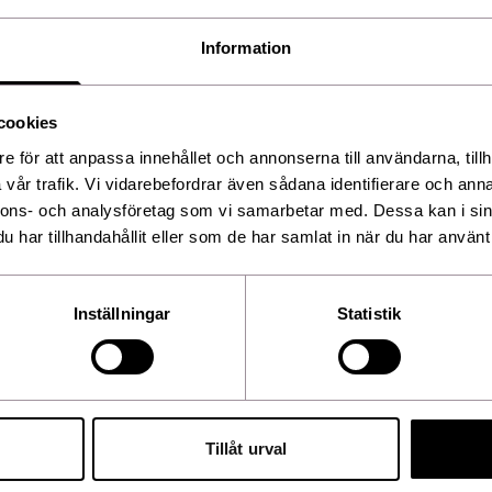
Information
cookies
lymer,
rate, Butylene Glycol, Mica,
e för att anpassa innehållet och annonserna till användarna, tillh
l, Ethylene Brassylate, Coco-
inoleate,
vår trafik. Vi vidarebefordrar även sådana identifierare och anna
leyl Alcohol, Aluminum
nnons- och analysföretag som vi samarbetar med. Dessa kan i sin
Sodium Hydroxide, Tocopheryl
ecyl Ascorbate, Tocopherol,
har tillhandahållit eller som de har samlat in när du har använt 
s Japonicus Root Extract,
rfum), Dimethicone/Vinyl
ic Acid, Retinyl Palmitate,
s.
Inställningar
Statistik
Tillåt urval