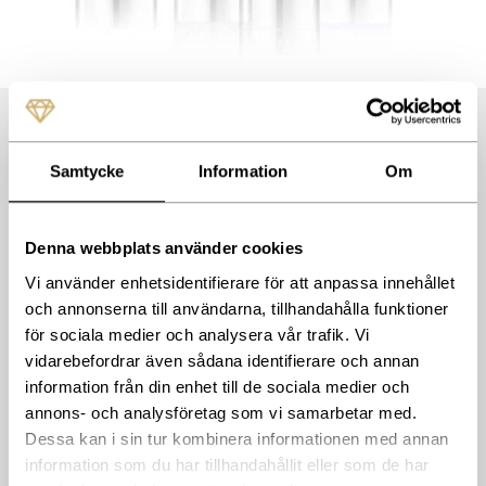
Skin Brightening + Texture
Program
Samtycke
Information
Om
ZO Skin Health
ZO-039
Denna webbplats använder cookies
Utvecklat för att dämpa mörka partier i huden och att främja en
klar och jämn hudton. Effektivt retinol, uppljusande ingredienser,
Vi använder enhetsidentifierare för att anpassa innehållet
vitamin C och antioxidanter ger snabbt en ljusare och jämnare
och annonserna till användarna, tillhandahålla funktioner
hudton samt bidrar till en fastare och klarare hud.
för sociala medier och analysera vår trafik. Vi
vidarebefordrar även sådana identifierare och annan
information från din enhet till de sociala medier och
*Kan orsaka reaktion som rodnad och torrhet. Det rekommenderas
att du kontaktar din klinik för att anpassa användningen och
annons- och analysföretag som vi samarbetar med.
tidpunkten för uppstart på grund av solkänslighet.
Dessa kan i sin tur kombinera informationen med annan
information som du har tillhandahållit eller som de har