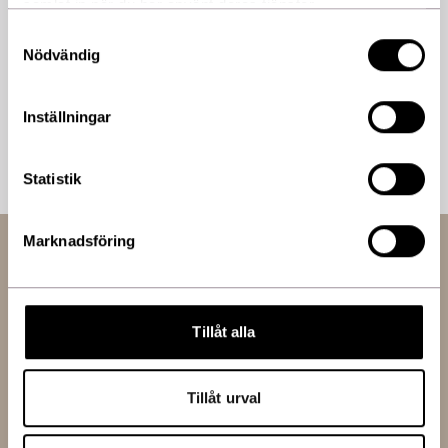
3 945,00 kr
samlat in när du har använt deras tjänster.
Samtyckesval
Nödvändig
Innehåll
Retinol Skin Brightener 1% – 30 mL / 1 Fl. Oz.
Inställningar
Wrinkle + Texture Repair – 30 mL / 1 Fl. Oz.
Daily Power Defense – 30 mL / 1 Fl. Oz.
Brightalive® Skin Brightener – 30 mL / 1 Fl. Oz.
Statistik
Marknadsföring
Självklart certifierade
Tillåt alla
För oss är det en själklarhet att alltid följa branschens
riktlinjer och certifieringar.
Tillåt urval