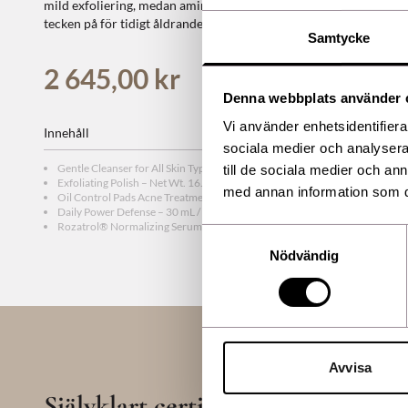
mild exfoliering, medan aminosyror stödjer optimal mikrocirkula
tecken på för tidigt åldrande.
Samtycke
2 645,00 kr
Denna webbplats använder 
Vi använder enhetsidentifierar
Innehåll
sociala medier och analysera 
Gentle Cleanser for All Skin Types – 60 mL / 2 Fl. Oz.
till de sociala medier och a
Exfoliating Polish – Net Wt. 16.2 g / 0.57 Oz.
med annan information som du 
Oil Control Pads Acne Treatment – 60 Pads, 75 mL / 2.5 Fl. Oz.
Daily Power Defense – 30 mL / 1 Fl. Oz.
Rozatrol® Normalizing Serum – 20 mL / 0.67 Fl. Oz.
Samtyckesval
Nödvändig
Avvisa
Självklart certifierade