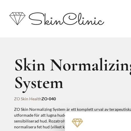
Skin Normalizin
System
ZO Skin Health
ZO-040
ZO Skin Normalizing System är ett komplett urval av terapeutisk
utformade för att lugna huden genom återfuktning, vilket minime
sensibiliserad hud. Rozatrol®, ett daglig behandlingsserum som f
normalisera fet hud (vilket kan leda till inflammation). En enzyma