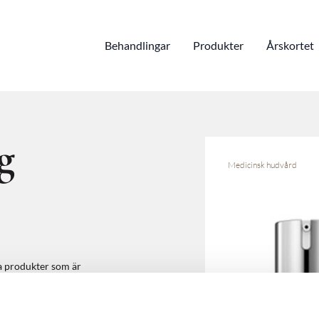
Behandlingar
Produkter
Årskortet
g
Medicinsk hudvård
a produkter som är
rar utseendet på röd,
ungerar för att
tisk exfoliator ger extremt