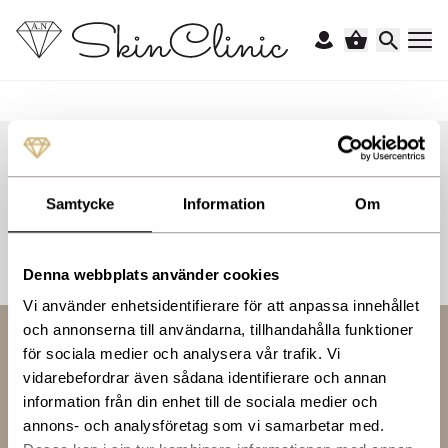
Tint Du Soleil Whipped
Foundation SPF 30
Samtycke
Information
Om
Denna webbplats använder cookies
Vi använder enhetsidentifierare för att anpassa innehållet
och annonserna till användarna, tillhandahålla funktioner
för sociala medier och analysera vår trafik. Vi
Självklart certifierade
vidarebefordrar även sådana identifierare och annan
information från din enhet till de sociala medier och
För oss är det en själklarhet att alltid följa branschens
annons- och analysföretag som vi samarbetar med.