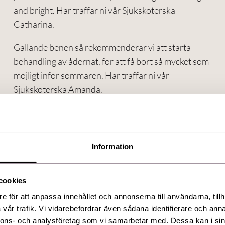
and bright. Här träffar ni vår Sjuksköterska
Catharina.
Gällande benen så rekommenderar vi att starta
behandling av ådernät, för att få bort så mycket som
möjligt inför sommaren. Här träffar ni vår
Sjuksköterska Amanda.
På A.N SkinClinic träffar du vår välutbildade
Information
personal som tar fram ditt bästa jag. Välkomna!
cookies
e för att anpassa innehållet och annonserna till användarna, tillh
vår trafik. Vi vidarebefordrar även sådana identifierare och anna
nnons- och analysföretag som vi samarbetar med. Dessa kan i sin