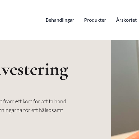
Behandlingar
Produkter
Årskortet
nvestering
t fram ett kort för att ta hand
ttningarna för ett hälsosamt