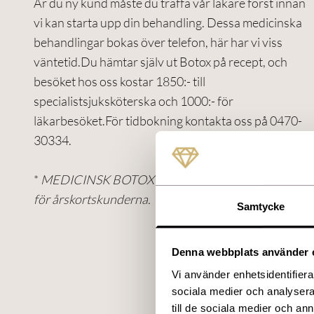
Är du ny kund måste du träffa vår läkare först innan
vi kan starta upp din behandling. Dessa medicinska
behandlingar bokas över telefon, här har vi viss
väntetid.Du hämtar själv ut Botox på recept, och
besöket hos oss kostar 1850:- till
specialistsjuksköterska och 1000:- för
läkarbesöket.För tidbokning kontakta oss på 0470-
30334.
*
MEDICINSK BOTOX – Här gäller ordinarie priser
för årskortskunderna.
Samtycke
Denna webbplats använder 
Vi använder enhetsidentifierar
sociala medier och analysera 
till de sociala medier och a