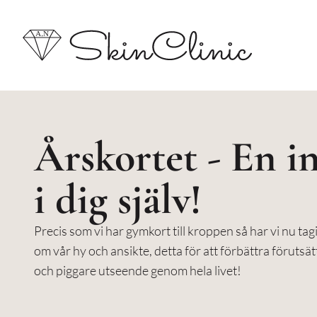
Årskortet - En i
i dig själv!
Precis som vi har gymkort till kroppen så har vi nu tagi
om vår hy och ansikte, detta för att förbättra förutsä
och piggare utseende genom hela livet!