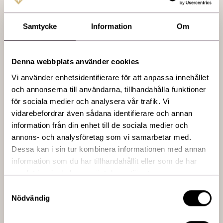
Nyheter & erbjudanden
Aktuella erbjudanden och nyheter från oss.
Samtycke
Information
Om
Fler nyheter
Denna webbplats använder cookies
Vi använder enhetsidentifierare för att anpassa innehållet
Migränmottagning
och annonserna till användarna, tillhandahålla funktioner
för sociala medier och analysera vår trafik. Vi
Vi erbjuder medicinsk behandling mot kronisk migrän. Innan du
vidarebefordrar även sådana identifierare och annan
kan behandlas hos oss ska du vara utredd sedan tidigare samt
information från din enhet till de sociala medier och
fått en migrändiagnos. Hos oss träffar du vår ansvariga läkare
annons- och analysföretag som vi samarbetar med.
en gång per år och cirka var tredje månad en sjuksköterska för
Dessa kan i sin tur kombinera informationen med annan
regelbunden behandling.
information som du har tillhandahållit eller som de har
Är du ny kund måste du träffa vår läkare först innan vi
samlat in när du har använt deras tjänster.
kan starta upp din behandling. Dessa medicinska
Samtyckesval
behandlingar bokas över telefon, här har vi viss
Nödvändig
väntetid.Du hämtar själv ut Botox på recept, och
besöket hos oss kostar 1850:- till