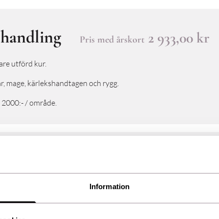
ehandling
2 933,00 kr
Pris med årskort
are utförd kur.
lår, mage, kärlekshandtagen och rygg.
l 2000:- / område.
ng
7 646,00 kr
Pris med årskort
Information
rlekshandtagen och rygg.