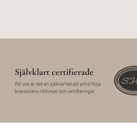
Självklart certifierade
För oss är det en själklarhet att alltid följa
branschens riktlinjer och certifieringar.