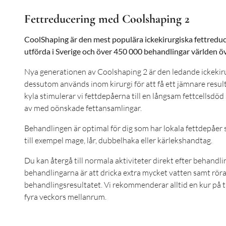
Fettreducering med Coolshaping 2
CoolShaping är den mest populära ickekirurgiska fettred
utförda i Sverige och över 450 000 behandlingar världen öv
Nya generationen av Coolshaping 2 är den ledande ickekir
dessutom används inom kirurgi för att få ett jämnare result
kyla stimulerar vi fettdepåerna till en långsam fettcellsdöd 
av med oönskade fettansamlingar.
Behandlingen är optimal för dig som har lokala fettdepåer s
till exempel mage, lår, dubbelhaka eller kärlekshandtag.
Du kan återgå till normala aktiviteter direkt efter behandli
behandlingarna är att dricka extra mycket vatten samt röra 
behandlingsresultatet. Vi rekommenderar alltid en kur på 
fyra veckors mellanrum.