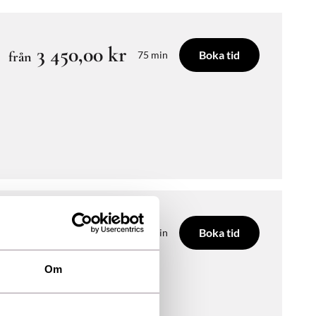
3 450,00 kr
Boka tid
från
75 min
8 995,00 kr
Boka tid
från
75 min
Om