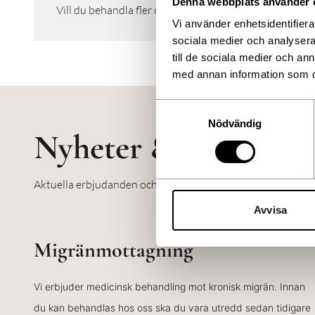
Denna webbplats använder 
Vill du behandla fler områden samtidigt så lägger vi til
Vi använder enhetsidentifierar
sociala medier och analysera 
till de sociala medier och a
med annan information som du 
Samtyckesval
Nödvändig
Nyheter & erbjudan
Aktuella erbjudanden och nyheter från oss.
Avvisa
Migränmottagning
Vi erbjuder medicinsk behandling mot kronisk migrän. Innan
du kan behandlas hos oss ska du vara utredd sedan tidigare