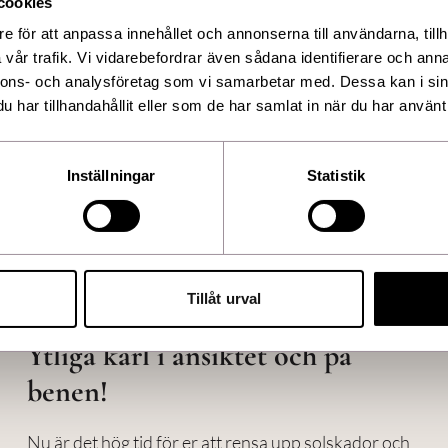
cookies
l 2000:- / område.
e för att anpassa innehållet och annonserna till användarna, tillh
vår trafik. Vi vidarebefordrar även sådana identifierare och anna
nnons- och analysföretag som vi samarbetar med. Dessa kan i sin
har tillhandahållit eller som de har samlat in när du har använt 
Inställningar
Statistik
den
Tillåt urval
Ytliga kärl i ansiktet och på
benen!
Nu är det hög tid för er att rensa upp solskador och