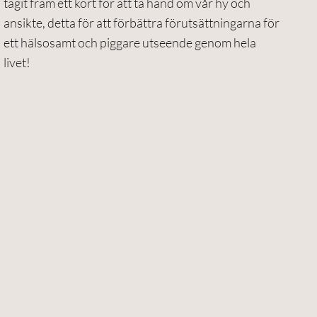
tagit fram ett kort för att ta hand om vår hy och
ansikte, detta för att förbättra förutsättningarna för
ett hälsosamt och piggare utseende genom hela
livet!