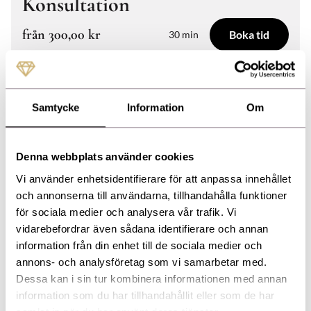
Konsultation
från
300,00 kr
Boka tid
30 min
Alla nya kunder på Emsella - Måste ha gjort en
konsultation innan behandling!
Samtycke
Information
Om
Om du önskar konsultation via telefon, ange ditt
telefonnummer i rutan för meddelande så ringer vi upp
dig på bokad tid.
Denna webbplats använder cookies
EMSELLA är den världsunika metoden för att hjälpa
Vi använder enhetsidentifierare för att anpassa innehållet
patienter med urininkontinens, bäckenbottenproblem
och annonserna till användarna, tillhandahålla funktioner
efter förlossning och/eller nedsatt intim
för sociala medier och analysera vår trafik. Vi
tillfredsställelse.
vidarebefordrar även sådana identifierare och annan
information från din enhet till de sociala medier och
Behandlingen görs i kur på 6 gånger 1-2 gånger i veckan.
annons- och analysföretag som vi samarbetar med.
Kuren på 6 gånger kostar 8995:-. Per gång kostar
Dessa kan i sin tur kombinera informationen med annan
behandlingen 2500:-
information som du har tillhandahållit eller som de har