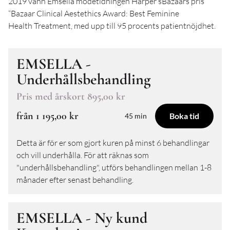
2019 vann
Emsella
m
odet
idninge
n
Harper
’s
Bazaar
s
pris
“
Ba
zaar
Clinical
Aestethics
Award:
B
est
F
eminine
He
al
th
Treatment
,
med upp till 95 procents patientnöjdhet.
EMSELLA -
Underhållsbehandling
Pris med årskort
895,00 kr
från
1 195,00 kr
Boka tid
45 min
Detta är för er som gjort kuren på minst 6 behandlingar
och vill underhålla. För att räknas som
"underhållsbehandling", utförs behandlingen mellan 1-8
månader efter senast behandling.
EMSELLA - Ny kund