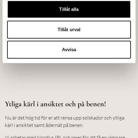
väntetid.Du hämtar själv ut Botox på recept, och
Tillåt alla
besöket hos oss kostar 1850:- till
specialistsjuksköterska och 1000:- för läkarbesöket.För
Tillåt urval
tidbokning kontakta oss på 0470-30334.
*
MEDICINSK BOTOX – Här gäller ordinarie priser för
Avvisa
årskortskunderna.
Ytliga kärl i ansiktet och på benen!
Nu är det hög tid för er att rensa upp solskador och ytliga
kärl i ansiktet samt ådernät på benen.
Vi arbetar med Nordlys IPL och laser för att få en jämnare