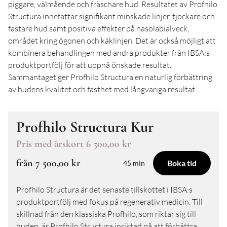
piggare, välmående och fräschare hud. Resultatet av Profhilo
Structura innefattar signifikant minskade linjer, tjockare och
fastare hud samt positiva effekter på nasolabialveck,
området kring ögonen och käklinjen. Det är också möjligt att
kombinera behandlingen med andra produkter från IBSA:s
produktportfölj för att uppnå önskade resultat.
Sammantaget ger Profhilo Structura en naturlig förbättring
av hudens kvalitet och fasthet med långvariga resultat.
Profhilo Structura Kur
Pris med årskort
6 500,00 kr
från
7 500,00 kr
Boka tid
45 min
Profhilo Structura är det senaste tillskottet i IBSA:s
produktportfölj med fokus på regenerativ medicin. Till
skillnad från den klassiska Profhilo, som riktar sig till
huden, är Profhilo Structura inriktad på att förbättra