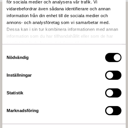
för sociala medier och analysera vår trafik. Vi
vidarebefordrar även sådana identifierare och annan
Nyheter & erbjudanden
information från din enhet till de sociala medier och
annons- och analysföretag som vi samarbetar med.
Aktuella erbjudanden och nyheter från oss.
Dessa kan i sin tur kombinera informationen med annan
information som du har tillhandahållit eller som de har
Fler nyheter
samlat in när du har använt deras tjänster.
Samtyckesval
Nödvändig
Migränmottagning
Vi erbjuder medicinsk behandling mot kronisk migrän. Innan du
Inställningar
kan behandlas hos oss ska du vara utredd sedan tidigare samt
fått en migrändiagnos. Hos oss träffar du vår ansvariga läkare
Statistik
en gång per år och cirka var tredje månad en sjuksköterska för
regelbunden behandling.
Är du ny kund måste du träffa vår läkare först innan vi
Marknadsföring
kan starta upp din behandling. Dessa medicinska
behandlingar bokas över telefon, här har vi viss