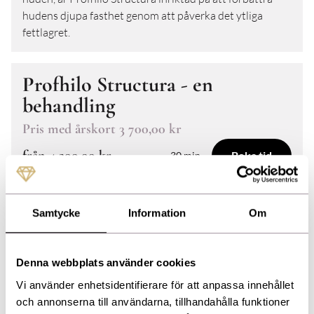
hudens djupa fasthet genom att påverka det ytliga
fettlagret.
Profhilo Structura - en
behandling
Pris med årskort
3 700,00 kr
från
4 200,00 kr
Boka tid
30 min
Profhilo Structura är det senaste tillskottet i IBSA:s
produktportfölj med fokus på regenerativ medicin. Till
Samtycke
Information
Om
skillnad från den klassiska Profhilo, som riktar sig till
huden, är Profhilo Structura inriktad på att förbättra
hudens djupa fasthet genom att påverka det ytliga
Denna webbplats använder cookies
fettlagret.
Vi använder enhetsidentifierare för att anpassa innehållet
och annonserna till användarna, tillhandahålla funktioner