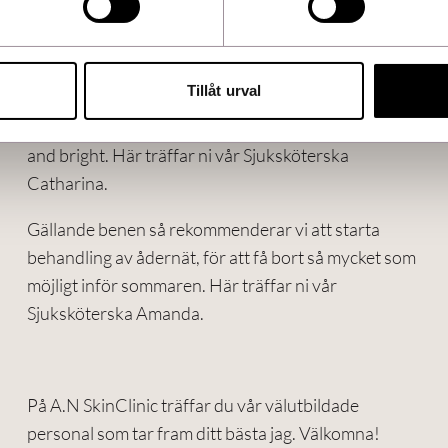
Nu är det hög tid för er att rensa upp solskador och
ytliga kärl i ansiktet samt ådernät på benen.
Tillåt urval
Vi arbetar med Nordlys IPL och laser för att få en
jämnare hudton i ansiktet, behandlingen kallas Light
and bright. Här träffar ni vår Sjuksköterska
Catharina.
Gällande benen så rekommenderar vi att starta
behandling av ådernät, för att få bort så mycket som
möjligt inför sommaren. Här träffar ni vår
Sjuksköterska Amanda.
På A.N SkinClinic träffar du vår välutbildade
personal som tar fram ditt bästa jag. Välkomna!