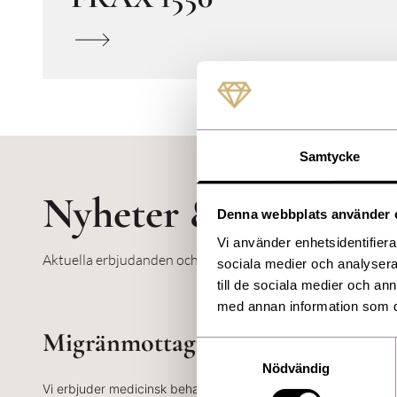
Samtycke
Nyheter & erbjudan
Denna webbplats använder 
Vi använder enhetsidentifierar
Aktuella erbjudanden och nyheter från oss.
sociala medier och analysera 
till de sociala medier och a
med annan information som du 
Migränmottagning
Samtyckesval
Nödvändig
Vi erbjuder medicinsk behandling mot kronisk migrän. Innan