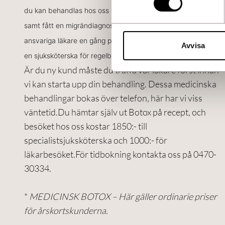
du kan behandlas hos oss ska du vara utredd sedan tidigare
samt fått en migrändiagnos. Hos oss träffar du vår
ansvariga läkare en gång per år och cirka var tredje månad
Avvisa
en sjuksköterska för regelbunden behandling.
Är du ny kund måste du träffa vår läkare först innan
vi kan starta upp din behandling. Dessa medicinska
behandlingar bokas över telefon, här har vi viss
väntetid.Du hämtar själv ut Botox på recept, och
besöket hos oss kostar 1850:- till
specialistsjuksköterska och 1000:- för
läkarbesöket.För tidbokning kontakta oss på 0470-
30334.
*
MEDICINSK BOTOX – Här gäller ordinarie priser
för årskortskunderna.