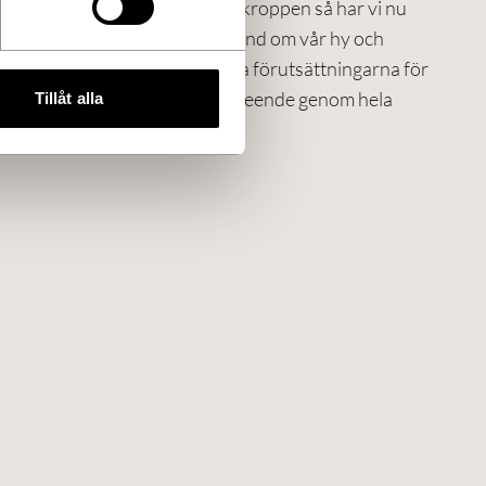
Precis som vi har gymkort till kroppen så har vi nu
tagit fram ett kort för att ta hand om vår hy och
ansikte, detta för att förbättra förutsättningarna för
ett hälsosamt och piggare utseende genom hela
Tillåt alla
livet!