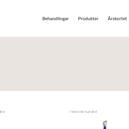
Behandlingar
Produkter
Årskortet
ård
Medicinsk hudvård