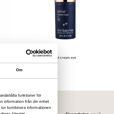
Skin Better Science
Interfuse treatment cream eye
1 679,00 kr
Om
andahålla funktioner för
n information från din enhet
 tur kombinera informationen
Fler nyheter
deras tjänster.