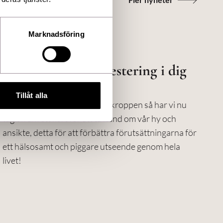
Marknadsföring
Årskortet - En investering i dig
själv!
Tillåt alla
Precis som vi har gymkort till kroppen så har vi nu
tagit fram ett kort för att ta hand om vår hy och
ansikte, detta för att förbättra förutsättningarna för
ett hälsosamt och piggare utseende genom hela
livet!