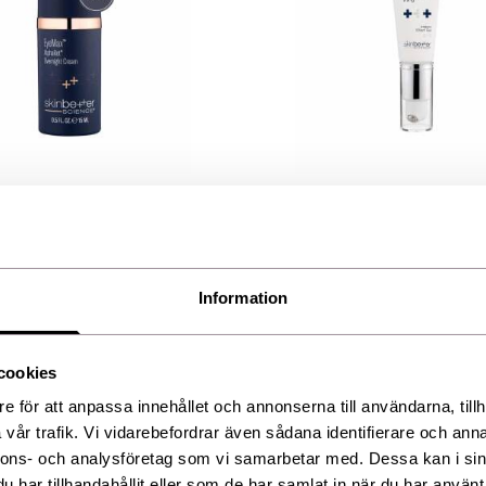
ence
Skin Better Science
aRet Overnight Cream
Instant Effect Gel EYE
 kr
1 329,00 kr
Information
cookies
e för att anpassa innehållet och annonserna till användarna, tillh
vår trafik. Vi vidarebefordrar även sådana identifierare och anna
nnons- och analysföretag som vi samarbetar med. Dessa kan i sin
den
har tillhandahållit eller som de har samlat in när du har använt 