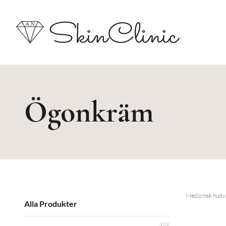
Ögonkräm
Medicinsk hudv
Alla Produkter