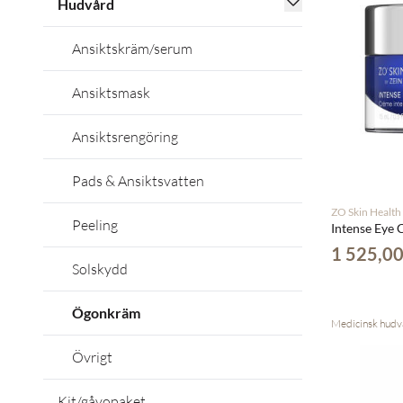
Hudvård
Ansiktskräm/serum
Ansiktsmask
Ansiktsrengöring
Pads & Ansiktsvatten
ZO Skin Health
Peeling
Intense Eye
1 525,00
Solskydd
Ögonkräm
Medicinsk hudv
Övrigt
Kit/gåvopaket