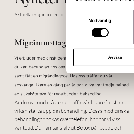
Samtyckesval
Aktuella erbjudanden och nyheter från oss.
Nödvändig
Migränmottagning
Avvisa
Vi erbjuder medicinsk behandling mot kronisk migrän. Innan
du kan behandlas hos oss ska du vara utredd sedan tidigare
samt fått en migrändiagnos. Hos oss träffar du vår
ansvariga läkare en gång per år och cirka var tredje månad
en sjuksköterska för regelbunden behandling.
Är du ny kund måste du träffa vår läkare först innan
vi kan starta upp din behandling. Dessa medicinska
behandlingar bokas över telefon, här har vi viss
väntetid.Du hämtar själv ut Botox på recept, och