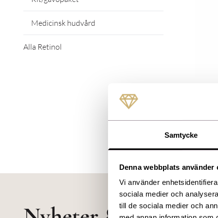
Medicinsk hudvård
Alla Retinol
Skin Better Sci
EyeMax Alph
1 799,00
Samtycke
Denna webbplats använder 
Vi använder enhetsidentifierar
sociala medier och analysera 
till de sociala medier och a
Nyheter & erbjudan
med annan information som du 