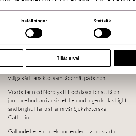
Inställningar
Statistik
Ytliga kärl i ansiktet och på
benen!
Tillåt urval
Nu är det hög tid för er att rensa upp solskador och
ytliga kärl i ansiktet samt ådernät på benen.
Vi arbetar med Nordlys IPL och laser för att få en
jämnare hudton i ansiktet, behandlingen kallas Light
and bright. Här träffar ni vår Sjuksköterska
Catharina.
Gällande benen så rekommenderar vi att starta