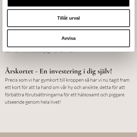
Gällande benen så rekommenderar vi att starta behandling
av ådernät, för att få bort så mycket som möjligt inför
Tillåt urval
sommaren. Här träffar ni vår Sjuksköterska Amanda.
Avvisa
På A.N SkinClinic träffar du vår välutbildade personal som
tar fram ditt bästa jag. Välkomna!
Årskortet - En investering i dig själv!
Precis som vi har gymkort till kroppen så har vi nu tagit fram
ett kort för att ta hand om vår hy och ansikte, detta för att
förbättra förutsättningarna för ett hälsosamt och piggare
utseende genom hela livet!