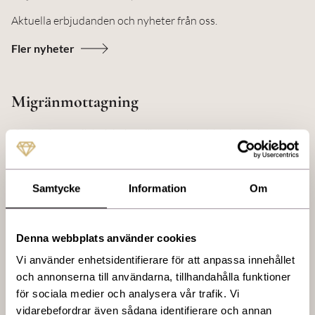
Aktuella erbjudanden och nyheter från oss.
Fler nyheter
Migränmottagning
Vi erbjuder medicinsk behandling mot kronisk migrän. Innan du
kan behandlas hos oss ska du vara utredd sedan tidigare samt
fått en migrändiagnos. Hos oss träffar du vår ansvariga läkare
en gång per år och cirka var tredje månad en sjuksköterska för
Samtycke
Information
Om
regelbunden behandling.
Är du ny kund måste du träffa vår läkare först innan vi
kan starta upp din behandling. Dessa medicinska
Denna webbplats använder cookies
behandlingar bokas över telefon, här har vi viss
Vi använder enhetsidentifierare för att anpassa innehållet
väntetid.Du hämtar själv ut Botox på recept, och
och annonserna till användarna, tillhandahålla funktioner
för sociala medier och analysera vår trafik. Vi
besöket hos oss kostar 1850:- till
vidarebefordrar även sådana identifierare och annan