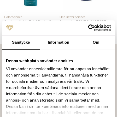
Colorscience
Skin Better Science
Sunforgettable Total Protection
Sunbetter TONE SMART SPF
Face Shield Classic SPF 50
50+ Sunscreen Compact
695,00 kr
899,00 kr
Samtycke
Information
Om
Nyheter & erbjudanden
Denna webbplats använder cookies
Aktuella erbjudanden och nyheter från oss.
Vi använder enhetsidentifierare för att anpassa innehållet
och annonserna till användarna, tillhandahålla funktioner
Fler nyheter
för sociala medier och analysera vår trafik. Vi
vidarebefordrar även sådana identifierare och annan
information från din enhet till de sociala medier och
Migränmottagning
annons- och analysföretag som vi samarbetar med.
Dessa kan i sin tur kombinera informationen med annan
Vi erbjuder medicinsk behandling mot kronisk migrän. Innan du
information som du har tillhandahållit eller som de har