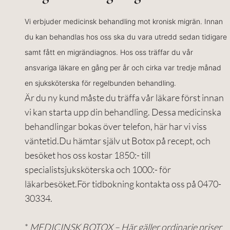
Vi erbjuder medicinsk behandling mot kronisk migrän. Innan
du kan behandlas hos oss ska du vara utredd sedan tidigare
samt fått en migrändiagnos. Hos oss träffar du vår
ansvariga läkare en gång per år och cirka var tredje månad
en sjuksköterska för regelbunden behandling.
Är du ny kund måste du träffa vår läkare först innan
vi kan starta upp din behandling. Dessa medicinska
behandlingar bokas över telefon, här har vi viss
väntetid.Du hämtar själv ut Botox på recept, och
besöket hos oss kostar 1850:- till
specialistsjuksköterska och 1000:- för
läkarbesöket.För tidbokning kontakta oss på 0470-
30334.
*
MEDICINSK BOTOX – Här gäller ordinarie priser